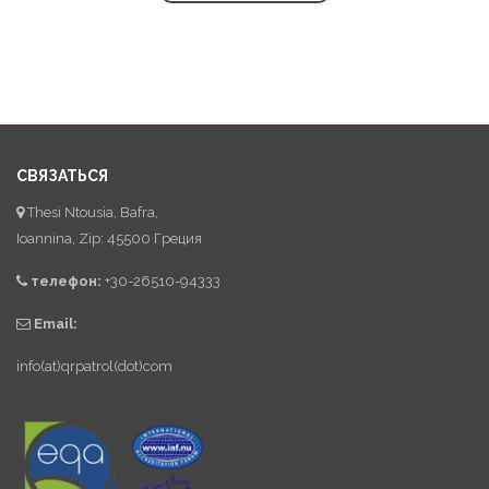
СВЯЗАТЬСЯ
Thesi Ntousia, Bafra,
Ioannina, Zip: 45500 Греция
телефон:
+30-26510-94333
Email:
info(at)qrpatrol(dot)com