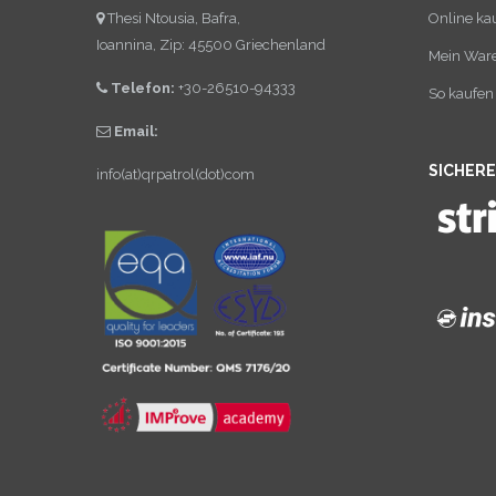
Thesi Ntousia, Bafra,
Online ka
Ioannina, Zip: 45500 Griechenland
Mein War
Telefon:
+30-26510-94333
So kaufen 
Email:
SICHER
info(at)qrpatrol(dot)com