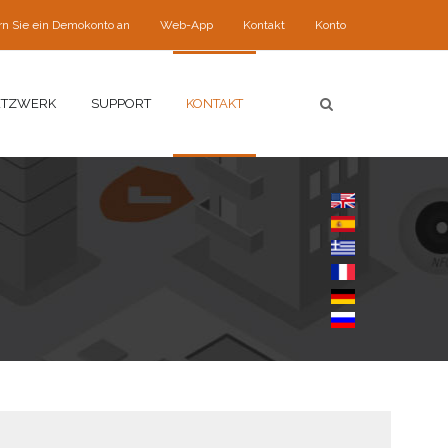
rn Sie ein Demokonto an
Web-App
Kontakt
Konto
ETZWERK
SUPPORT
KONTAKT