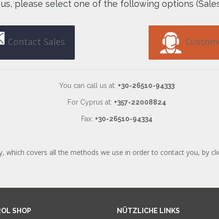
 us, please select one of the following options (Sale
Contact Sales
Custome
You can call us at:
+30-26510-94333
For Cyprus at:
+357-22008824
Fax:
+30-26510-94334
y, which covers all the methods we use in order to contact you, by cli
ROL SHOP
NÜTZLICHE LINKS