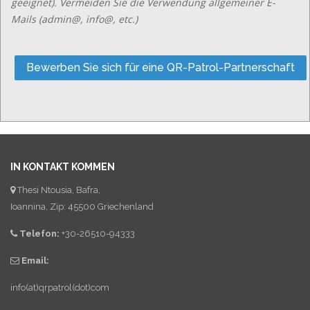
geeignet). Vermeiden Sie die Verwendung allgemeiner E-
Mails (admin@, info@, etc.)
IN KONTAKT KOMMEN
Thesi Ntousia, Bafra,
Ioannina, Zip: 45500 Griechenland
Telefon:
+30-26510-94333
Email:
info(at)qrpatrol(dot)com