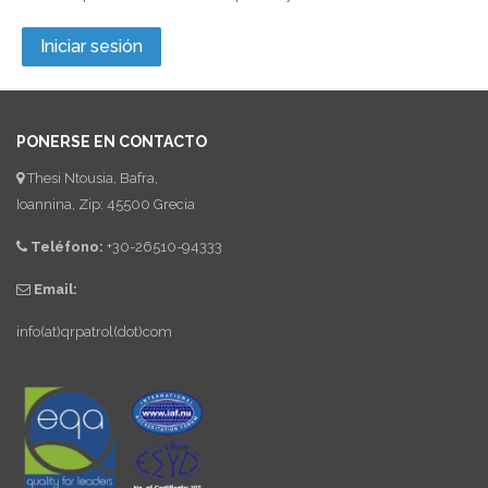
PONERSE EN CONTACTO
Thesi Ntousia, Bafra,
Ioannina, Zip: 45500 Grecia
Teléfono:
+30-26510-94333
Email:
info(at)qrpatrol(dot)com