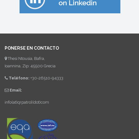
PONERSE EN CONTACTO
Thesi Ntousia, Bafra,
Ioannina, Zip: 45500 Grecia
Teléfono:
+30-26510-94333
Email:
info(at)qrpatrol(dot)com