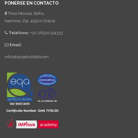
PONERSE EN CONTACTO
Thesi Ntousia, Bafra,
Ioannina, Zip: 45500 Grecia
Teléfono:
+30-26510-94333
Email:
info(at)qrpatrol(dot)com