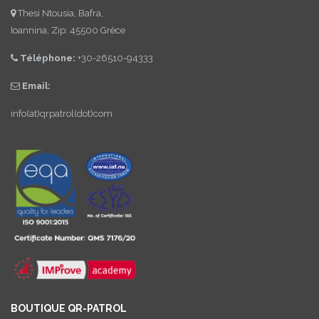
Thesi Ntousia, Bafra,
Ioannina, Zip: 45500 Grèce
Téléphone:
+30-26510-94333
Email:
info(at)qrpatrol(dot)com
BOUTIQUE QR-PATROL