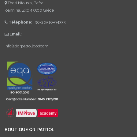
Thesi Ntousia, Bafra,
Ioannina, Zip: 45500 Grèce
Téléphone:
+30-26510-94333
Email:
info(at)qrpatrol(dot)com
BOUTIQUE QR-PATROL