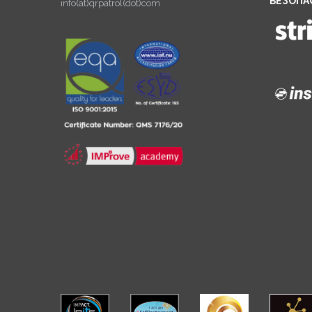
БЕЗОПА
info(at)qrpatrol(dot)com