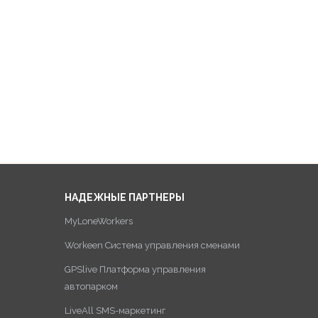
НАДЕЖНЫЕ ПАРТНЕРЫ
MyLoneWorkers
Workeen Система управления сменами
GPSlive Платформа управления
автопарком
LiveAll SMS-маркетинг