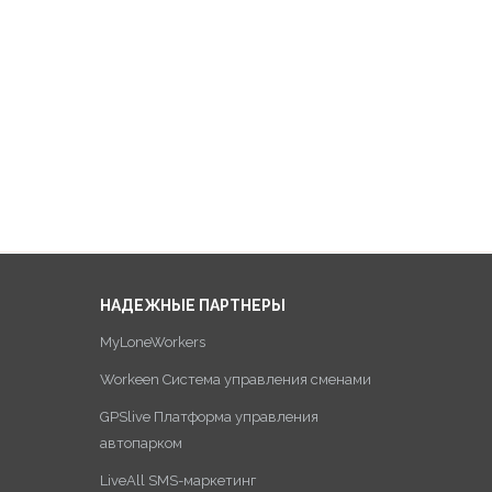
НАДЕЖНЫЕ ПАРТНЕРЫ
MyLoneWorkers
Workeen Система управления сменами
GPSlive Платформа управления
автопарком
LiveAll SMS-маркетинг