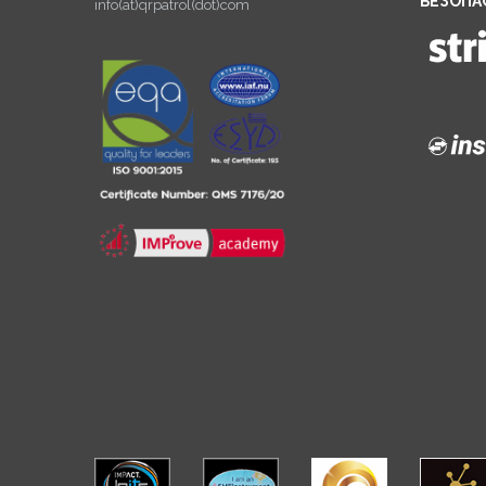
БЕЗОПА
info(at)qrpatrol(dot)com