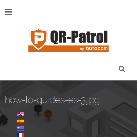
Skip to main content
how-to-guides-es-3.jpg