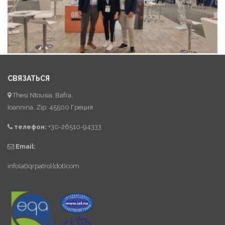
СВЯЗАТЬСЯ
Thesi Ntousia, Bafra,
Ioannina, Zip: 45500 Греция
телефон:
+30-26510-94333
Email:
info(at)qrpatrol(dot)com