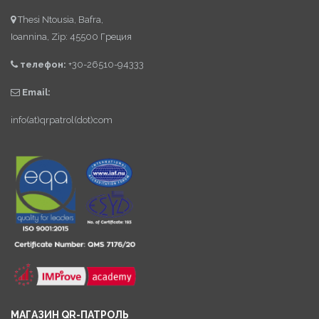
Thesi Ntousia, Bafra,
Ioannina, Zip: 45500 Греция
телефон:
+30-26510-94333
Email:
info(at)qrpatrol(dot)com
МАГАЗИН QR-ПАТРОЛЬ