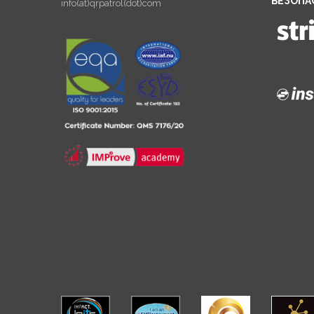
БЕЗОПА
info(at)qrpatrol(dot)com