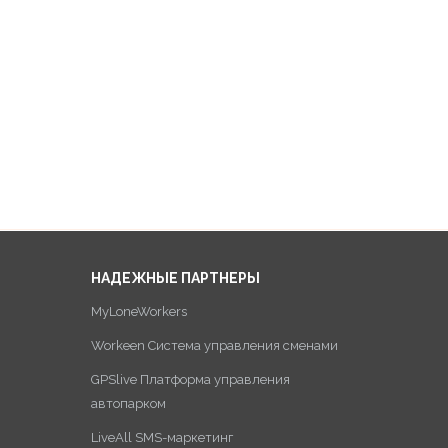
НАДЕЖНЫЕ ПАРТНЕРЫ
MyLoneWorkers
Workeen Система управления сменами
GPSlive Платформа управления
автопарком
LiveAll SMS-маркетинг