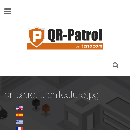
Skip to main content
qr-patrol-architecture.jpg