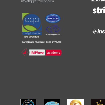
БЕЗОПА
info(at)qrpatrol(dot)com