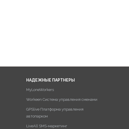
НАДЕЖНЫЕ ПАРТНЕРЫ
MyLoneWorkers
Workeen Система управления сменами
GPSlive Платформа управления
автопарком
LiveAll SMS-маркетинг