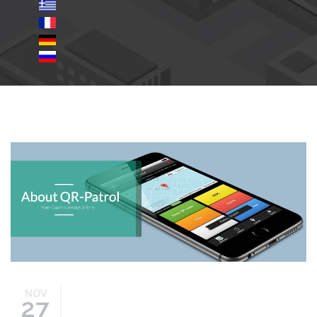
blog-image-7.jpg
NOV
27