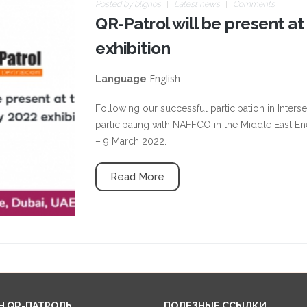
Posted by
blignos
Latest news
Comments
jpg
QR-Patrol will be present a
exhibition
English
Language
Following our successful participation in Interse
participating with NAFFCO in the Middle East En
– 9 March 2022.
Read More
Н QR-ПАТРОЛЬ
ПОЛЕЗНЫЕ ССЫЛКИ