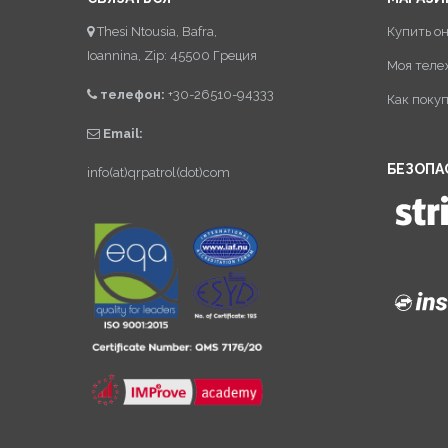
Thesi Ntousia, Bafra,
Купить о
Ioannina, Zip: 45500 Греция
Моя теле
телефон:
+30-26510-94333
Как поку
Email:
БЕЗОПА
info(at)qrpatrol(dot)com