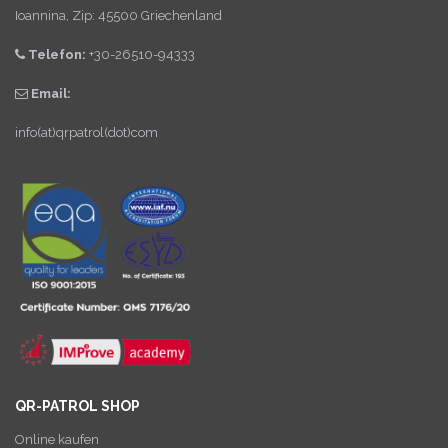
Ioannina, Zip: 45500 Griechenland
Telefon:
+30-26510-94333
Email:
info(at)qrpatrol(dot)com
QR-PATROL SHOP
Online kaufen