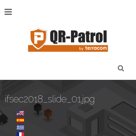
Skip to main content
ifsec2018_slide_01.jpg