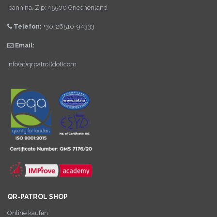
Ioannina, Zip: 45500 Griechenland
Telefon:
+30-26510-94333
Email:
info(at)qrpatrol(dot)com
QR-PATROL SHOP
Online kaufen