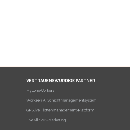
VERTRAUENSWÜRDIGE PARTNER
MyLoneWorkers
Workeen AI Schichtmanagementsystem
GPSlive Flottenmanagement-Plattform
LiveAll SMS-Marketing