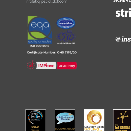
SICHER
info(at)qrpatrol(dot)com