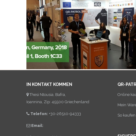
IN KONTAKT KOMMEN
QR-PAT
Thesi Ntousia, Bafra,
Online ka
Ioannina, Zip: 45500 Griechenland
Mein War
Telefon:
+30-26510-94333
So kaufen 
Email: