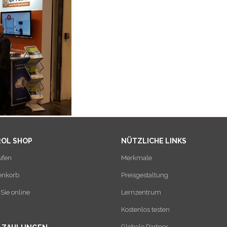
ROL SHOP
NÜTZLICHE LINKS
ufen
Merkmale
enkorb
Preisgestaltung
Sie online
Lernzentrum
Kostenlos testen
Globale Partner