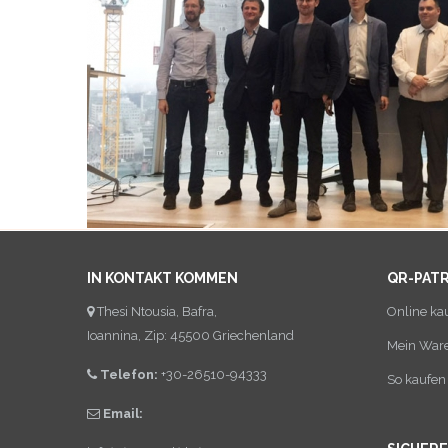
IN KONTAKT KOMMEN
QR-PAT
Thesi Ntousia, Bafra,
Online ka
Ioannina, Zip: 45500 Griechenland
Mein War
Telefon:
+30-26510-94333
So kaufen 
Email: