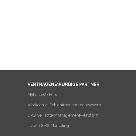
VERTRAUENSWÜRDIGE PARTNER
MyLoneWorkers
Workeen AI Schichtmanagementsystem
GPSlive Flottenmanagement-Plattform
LiveAll SMS-Marketing