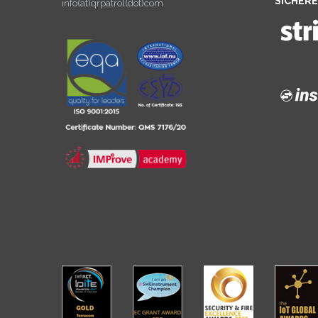
SICHER
info(at)qrpatrol(dot)com