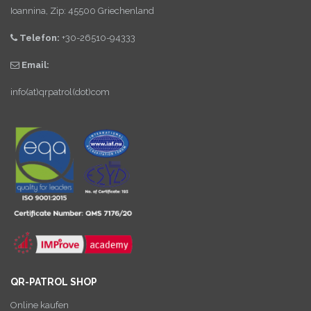
Ioannina, Zip: 45500 Griechenland
Telefon:
+30-26510-94333
Email:
info(at)qrpatrol(dot)com
QR-PATROL SHOP
Online kaufen