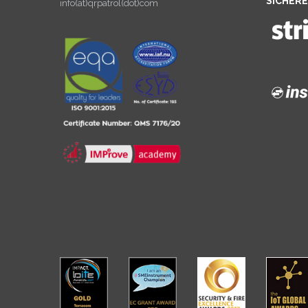
SICHER
info(at)qrpatrol(dot)com