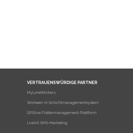
VERTRAUENSWÜRDIGE PARTNER
MyLoneWorkers
Workeen AI Schichtmanagementsystem
GPSlive Flottenmanagement-Plattform
LiveAll SMS-Marketing