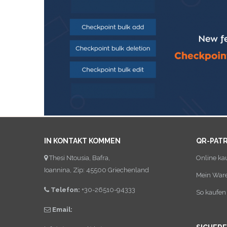
IN KONTAKT KOMMEN
QR-PAT
Thesi Ntousia, Bafra,
Online ka
Ioannina, Zip: 45500 Griechenland
Mein War
Telefon:
+30-26510-94333
So kaufen 
Email: