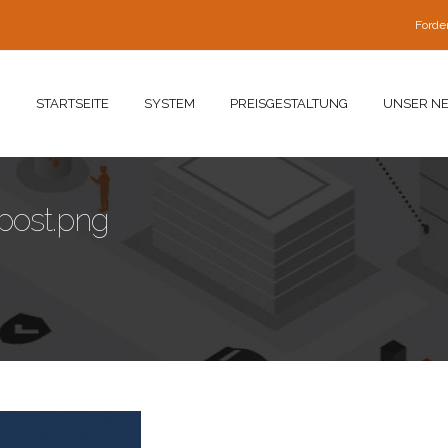
Forde
STARTSEITE
SYSTEM
PREISGESTALTUNG
UNSER N
post.png