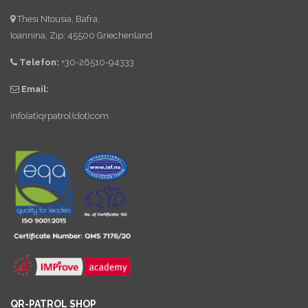
Thesi Ntousia, Bafra,
Ioannina, Zip: 45500 Griechenland
Telefon:
+30-26510-94333
Email:
info(at)qrpatrol(dot)com
QR-PATROL SHOP