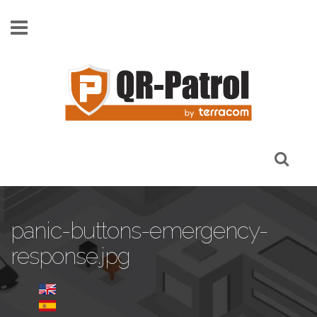
Skip to main content
panic-buttons-emergency-
response.jpg