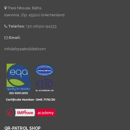
Thesi Ntousia, Bafra,
Ioannina, Zip: 45500 Griechenland
Telefon:
+30-26510-94333
Email:
info(at)qrpatrol(dot)com
QR-PATROL SHOP