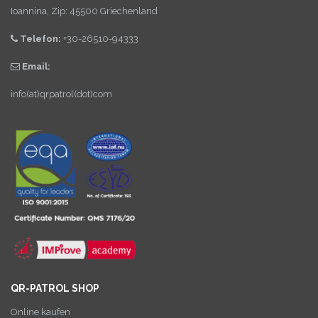
Ioannina, Zip: 45500 Griechenland
Telefon:
+30-26510-94333
Email:
info(at)qrpatrol(dot)com
QR-PATROL SHOP
Online kaufen