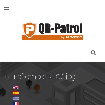
Skip to main content
iot-naftemporiki-00.jpg