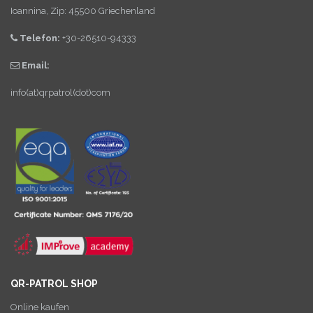
Ioannina, Zip: 45500 Griechenland
Telefon:
+30-26510-94333
Email:
info(at)qrpatrol(dot)com
QR-PATROL SHOP
Online kaufen