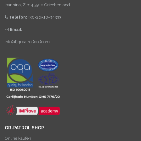
Ioannina, Zip: 45500 Griechenland
Telefon:
+30-26510-94333
Email:
info(at)qrpatrol(dot)com
QR-PATROL SHOP
Online kaufen