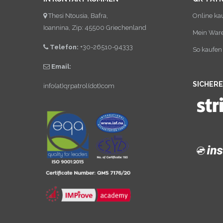
Thesi Ntousia, Bafra,
Online ka
Ioannina, Zip: 45500 Griechenland
Mein War
Telefon:
+30-26510-94333
So kaufen 
Email:
SICHER
info(at)qrpatrol(dot)com