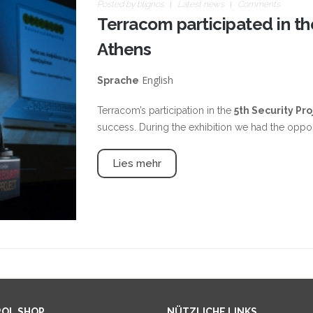
Posted by
blignos
Latest news
Comments
Terracom participated in the
Athens
English
Sprache
Terracom’s participation in the
5th Security Pr
success. During the exhibition we had the oppor
Lies mehr
ROL SHOP
NÜTZLICHE LINKS