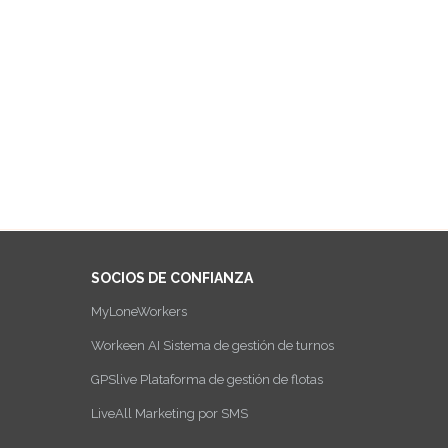
SOCIOS DE CONFIANZA
MyLoneWorkers
Workeen AI Sistema de gestión de turnos
GPSlive Plataforma de gestión de flotas
LiveAll Marketing por SMS