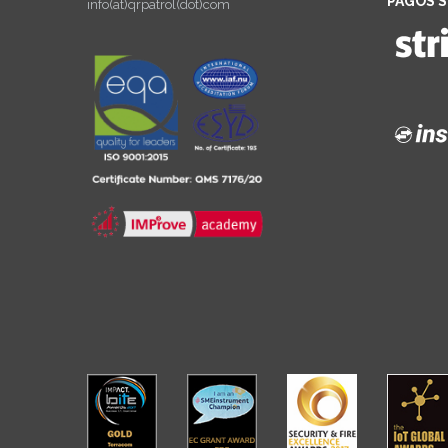
PAGOS 
info(at)qrpatrol(dot)com