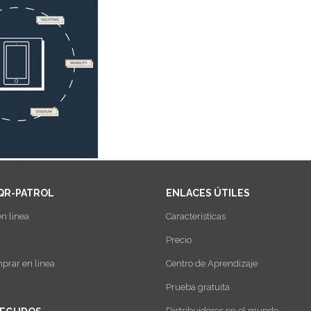
QR-PATROL
ENLACES ÚTILES
n linea
Características
Precio
rar en linea
Centro de Aprendizaje
Prueba gratuita
Distribuidores en el mundo