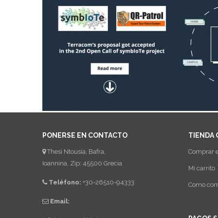
PONERSE EN CONTACTO
TIENDA 
Thesi Ntousia, Bafra,
Comprar e
Ioannina, Zip: 45500 Grecia
Mi carrito
Teléfono:
+30-26510-94333
Como comp
Email: