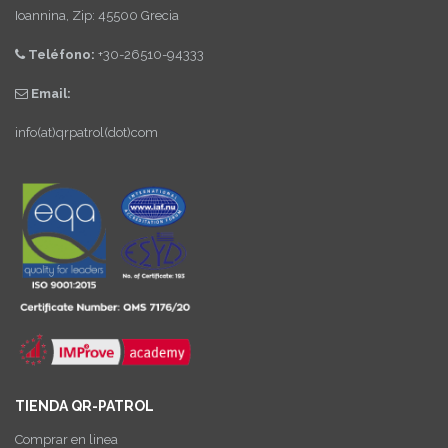
Ioannina, Zip: 45500 Grecia
Teléfono:
+30-26510-94333
Email:
info(at)qrpatrol(dot)com
TIENDA QR-PATROL
Comprar en linea