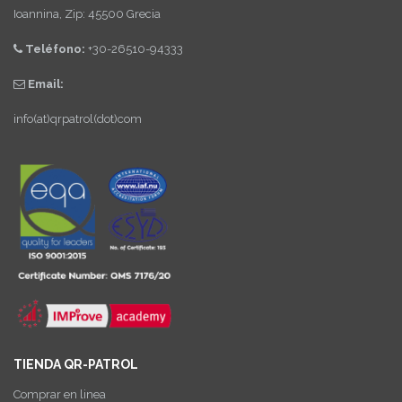
Ioannina, Zip: 45500 Grecia
Teléfono:
+30-26510-94333
Email:
info(at)qrpatrol(dot)com
TIENDA QR-PATROL
Comprar en linea