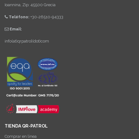
Ioannina, Zip: 45500 Grecia
Teléfono:
+30-26510-94333
Email:
info(at)qrpatrol(dot)com
TIENDA QR-PATROL
Comprar en linea