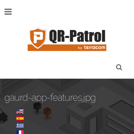
Pasar al contenido principal
gaurd-app-features.jpg