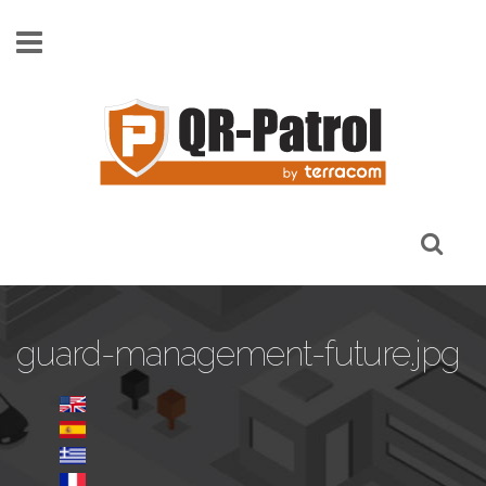
Pasar al contenido principal
guard-management-future.jpg