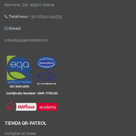
Ioannina, Zip: 45500 Grecia
Teléfono:
+30-26510-94333
Email:
info(at)qrpatrol(dot)com
TIENDA QR-PATROL
Comprar en linea