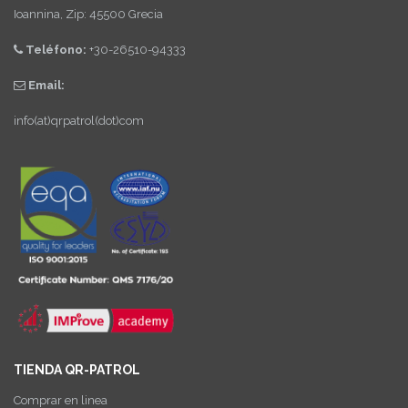
Ioannina, Zip: 45500 Grecia
Teléfono:
+30-26510-94333
Email:
info(at)qrpatrol(dot)com
TIENDA QR-PATROL
Comprar en linea