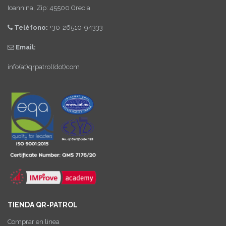
Ioannina, Zip: 45500 Grecia
Teléfono:
+30-26510-94333
Email:
info(at)qrpatrol(dot)com
TIENDA QR-PATROL
Comprar en linea