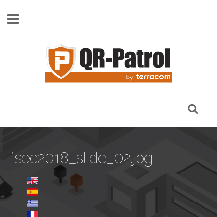
Skip to main content
ifsec2018_slide_02.jpg