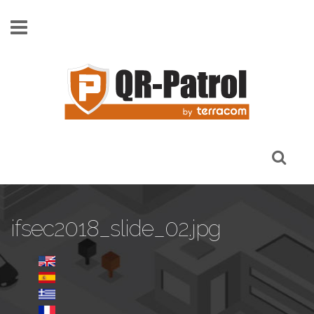
Παράκαμψη προς το κυρίως περιεχόμενο
ifsec2018_slide_02.jpg