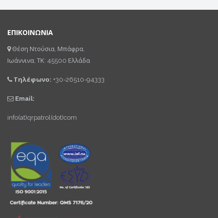
ΕΠΙΚΟΙΝΩΝΙΑ
Θέση Ντούσια, Μπάφρα,
Ιωάννινα, ΤΚ: 45500 Ελλάδα
Τηλέφωνο:
+30-26510-94333
Email:
info(at)qrpatrol(dot)com