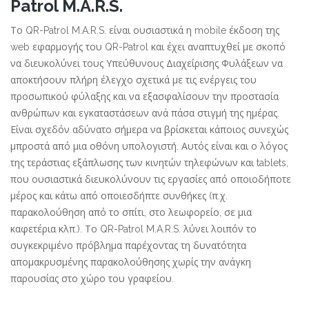
Patrol M.A.R.S.
Το QR-Patrol M.A.R.S. είναι ουσιαστικά η mobile έκδοση της
web εφαρμογής του QR-Patrol και έχει αναπτυχθεί με σκοπό
να διευκολύνει τους Υπεύθυνους Διαχείρισης Φυλάξεων να
αποκτήσουν πλήρη έλεγχο σχετικά με τις ενέργεις του
προσωπικού φύλαξης και να εξασφαλίσουν την προστασία
ανθρώπων και εγκαταστάσεων ανά πάσα στιγμή της ημέρας.
Είναι σχεδόν αδύνατο σήμερα να βρίσκεται κάποιος συνεχώς
μπροστά από μια οθόνη υπολογιστή. Αυτός είναι και ο λόγος
της τεράστιας εξάπλωσης των κινητών τηλεφώνων και tablets,
που ουσιαστικά διευκολύνουν τις εργασίες από οποιοδήποτε
μέρος και κάτω από οποιεσδήπτε συνθήκες (π.χ.
παρακολούθηση από το σπίτι, στο λεωφορείο, σε μια
καφετέρια κλπ.). Το QR-Patrol M.A.R.S. λύνει λοιπόν το
συγκεκριμένο πρόβλημα παρέχοντας τη δυνατότητα
απομακρυσμένης παρακολούθησης χωρίς την ανάγκη
παρουσίας στο χώρο του γραφείου.