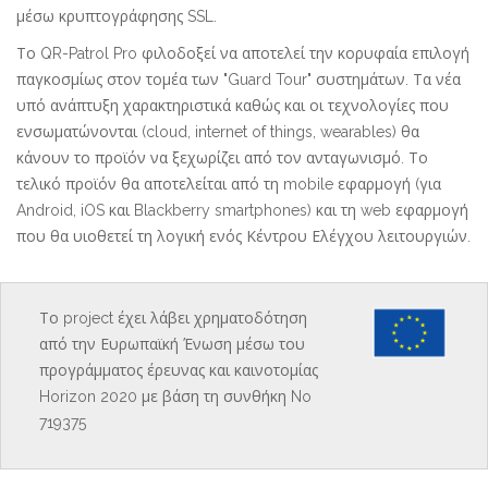
μέσω κρυπτογράφησης SSL.
Το QR-Patrol Pro φιλοδοξεί να αποτελεί την κορυφαία επιλογή
παγκοσμίως στον τομέα των "Guard Tour" συστημάτων. Τα νέα
υπό ανάπτυξη χαρακτηριστικά καθώς και οι τεχνολογίες που
ενσωματώνονται (cloud, internet of things, wearables) θα
κάνουν το προϊόν να ξεχωρίζει από τον ανταγωνισμό. Το
τελικό προϊόν θα αποτελείται από τη mobile εφαρμογή (για
Android, iOS και Blackberry smartphones) και τη web εφαρμογή
που θα υιοθετεί τη λογική ενός Κέντρου Ελέγχου λειτουργιών.
Το project έχει λάβει χρηματοδότηση
από την Ευρωπαϊκή Ένωση μέσω του
προγράμματος έρευνας και καινοτομίας
Horizon 2020 με βάση τη συνθήκη No
719375