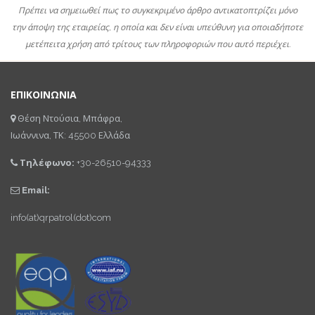
Πρέπει να σημειωθεί πως το συγκεκριμένο άρθρο αντικατοπτρίζει μόνο
την άποψη της εταιρείας, η οποία και δεν είναι υπεύθυνη για οποιαδήποτε
μετέπειτα χρήση από τρίτους των πληροφοριών που αυτό περιέχει.
ΕΠΙΚΟΙΝΩΝΙΑ
Θέση Ντούσια, Μπάφρα,
Ιωάννινα, ΤΚ: 45500 Ελλάδα
Τηλέφωνο:
+30-26510-94333
Email:
info(at)qrpatrol(dot)com