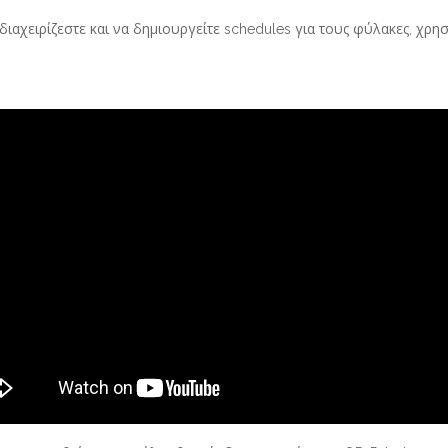
 διαχειρίζεστε και να δημιουργείτε schedules για τους φύλακες, χρ