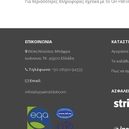
Για περισσότερες πληροφορίες σχετικά με το QR-Patr
ΕΠΙΚΟΙΝΩΝΙΑ
ΚΑΤΑΣΤ
Θέση Ντούσια, Μπάφρα,
Αγοράστε
Ιωάννινα, ΤΚ: 45500 Ελλάδα
Το καλάθι
Τηλέφωνο:
+30-26510-94333
Πως να α
Email:
ΑΣΦΑΛΕ
info(at)qrpatrol(dot)com