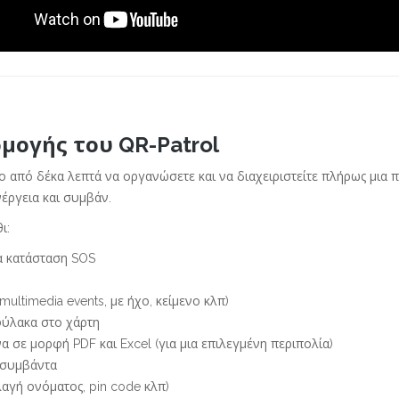
μογής του QR-Patrol
ο από δέκα λεπτά να οργανώσετε και να διαχειριστείτε πλήρως μια π
έργεια και συμβάν.
ι:
α κατάσταση SOS
multimedia events, με ήχο, κείμενο κλπ)
φύλακα στο χάρτη
α σε μορφή PDF και Excel (για μια επιλεγμένη περιπολία)
 συμβάντα
αγή ονόματος, pin code κλπ)