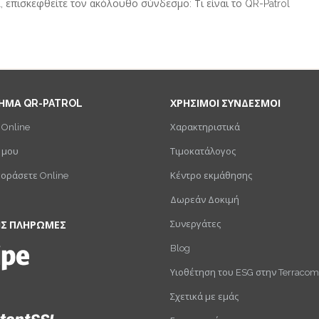
ol, επισκεφθείτε τον ακόλουθο σύνδεσμο:
Τι είναι το QR-Patrol
ΗΜΑ QR-PATROL
ΧΡΗΣΙΜΟΙ ΣΥΝΔΕΣΜΟΙ
 Online
Χαρακτηριστικά
 μου
Τιμοκατάλογος
γοράσετε Online
Κέντρο εκμάθησης
Δωρεάν Δοκιμή
Συνεργάτες
ΙΣ ΠΛΗΡΩΜΕΣ
Blog
Υιοθέτηση του ESG στην Terracom
Σχετικά με εμάς