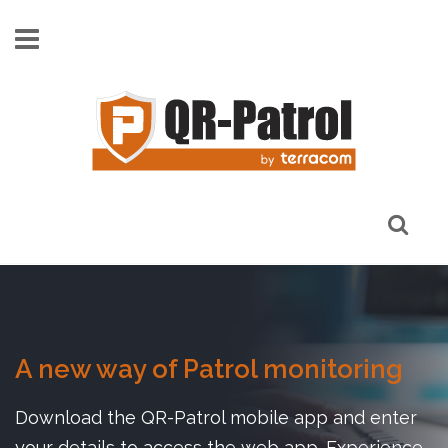
Παράκαμψη προς το κυρίως περιεχόμενο
A new way of Patrol monitoring
Download the QR-Patrol mobile app and enter
your details to access the web app. Experience