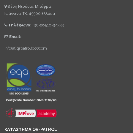
Θέση Ντούσια, Μπάφρα,
Ιωάννινα, ΤΚ: 45500 Ελλάδα
Τηλέφωνο:
+30-26510-94333
Email:
info(at)qrpatrol(dot)com
ΚΑΤΑΣΤΗΜΑ QR-PATROL