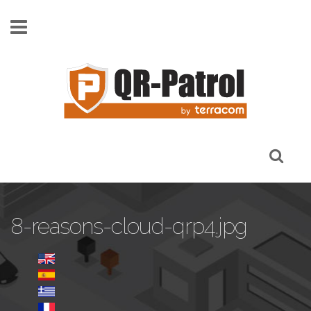
Skip to main content
8-reasons-cloud-qrp4.jpg