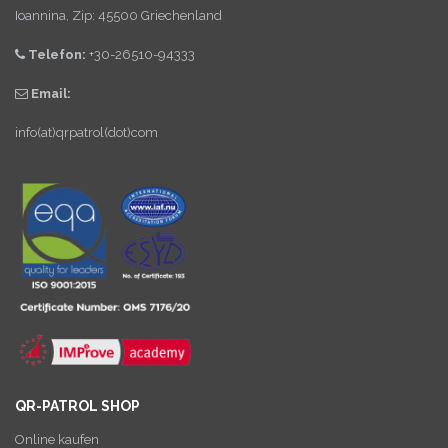
Ioannina, Zip: 45500 Griechenland
Telefon:
+30-26510-94333
Email:
info(at)qrpatrol(dot)com
QR-PATROL SHOP
Online kaufen