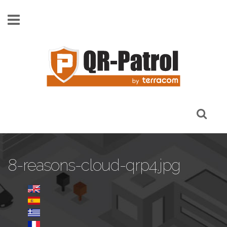
Skip to main content
8-reasons-cloud-qrp4.jpg