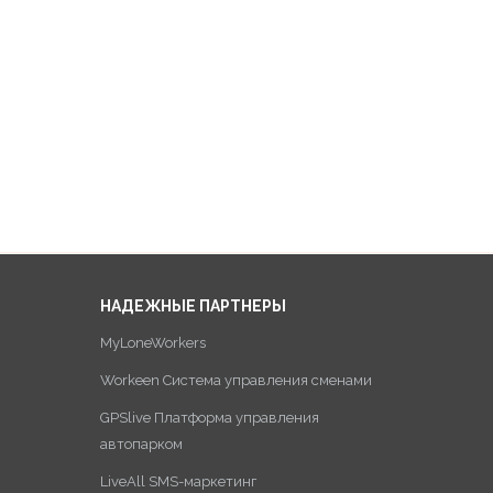
НАДЕЖНЫЕ ПАРТНЕРЫ
MyLoneWorkers
Workeen Система управления сменами
GPSlive Платформа управления
автопарком
LiveAll SMS-маркетинг