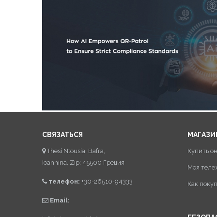
СВЯЗАТЬСЯ
МАГАЗИ
Thesi Ntousia, Bafra,
Купить о
Ioannina, Zip: 45500 Греция
Моя теле
телефон:
+30-26510-94333
Как поку
Email: