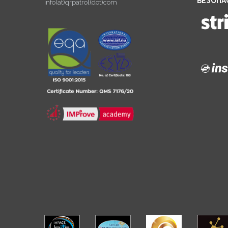
БЕЗОПА
info(at)qrpatrol(dot)com