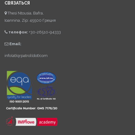
СВЯЗАТЬСЯ
Thesi Ntousia, Bafra,
Ioannina, Zip: 45500 Греция
телефон:
+30-26510-94333
Email:
info(at)qrpatrol(dot)com