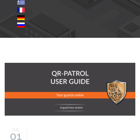
blog-image-14.jpg
JUL
01