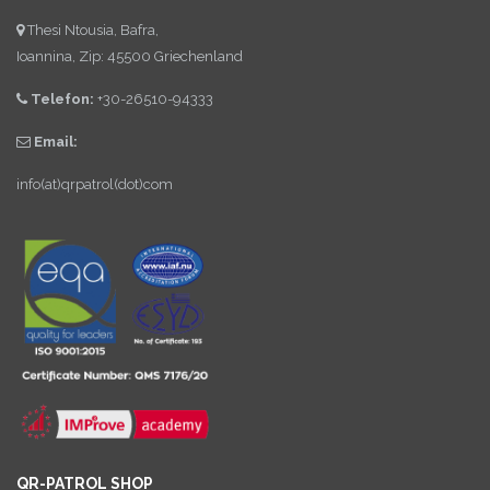
Thesi Ntousia, Bafra,
Ioannina, Zip: 45500 Griechenland
Telefon:
+30-26510-94333
Email:
info(at)qrpatrol(dot)com
QR-PATROL SHOP