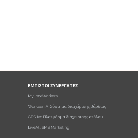
ΕΜΠΙΣΤΟΙ ΣΥΝΕΡΓΑΤΕΣ
MyLoneWorkers
Workeen AI Σύστημα διαχείρισης βάρδιας
GPSlive Πλατφόρμα διαχείρισης στόλου
LiveAll SMS Marketing