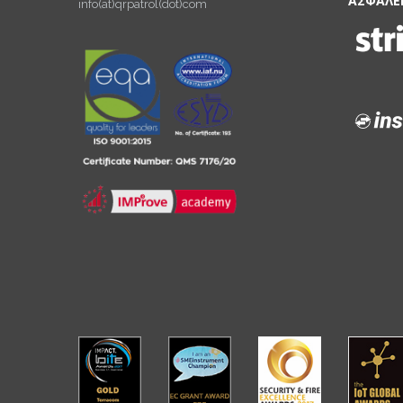
ΑΣΦΑΛΕ
info(at)qrpatrol(dot)com