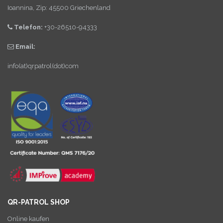
Ioannina, Zip: 45500 Griechenland
Telefon:
+30-26510-94333
Email:
info(at)qrpatrol(dot)com
QR-PATROL SHOP
Online kaufen